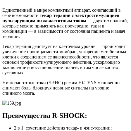
Единственный в мире компактный аппарат, сочетающий в
себе возможности
т
екар-терапии с электростимуляцией
пульсирующим низкочастотным током
— двух технологий,
которые можно применять как поочередно, так и в
комбинации — в зависимости от состояния пациента и задач
терапии.
Текар-терапия действует на клеточном уровне — происходит
увеличение проницаемости мембран, ускорение метаболизма
клетки с сохранением ее жизнеспособности, что является
основой трофикостимулирующего действия, ускоряющего
заживление и восстановление тканей, в том числе костно-
суставных.
Низкочастотные токи (ЧЭНС) режим Hi-TENS мгновенно
снимают боль, блокируя нервные сигналы на уровне
спинного мозга.
Преимущества R-SHOCK:
2 в 1: сочетание действия текар- и чэнс-терапии;