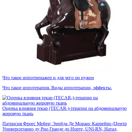
Что такое иппотренажер и для чего он нужен
Что такое иппотерапия. Виды иппотерапии, эффекты.
Оценка влияния текар (TECAR-)-терапии на абдоминальную
жировую ткань
Патрисия Фроес Мейер; Энейда Де Мораис Каррейро (Центр
Университарио ду Рио Гранде до Норте, UNI-RN, Натал,