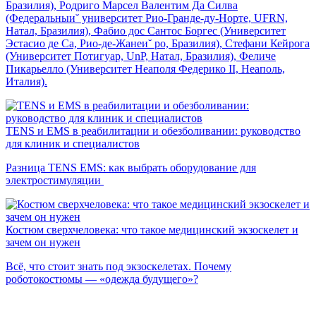
Бразилия), Родриго Марсел Валентим Да Силва
(Федеральныи˘ университет Рио-Гранде-ду-Норте, UFRN,
Натал, Бразилия), Фабио дос Сантос Боргес (Университет
Эстасио де Са, Рио-де-Жанеи˘ ро, Бразилия), Стефани Кейрога
(Университет Потигуар, UnP, Натал, Бразилия), Феличе
Пикарьелло (Университет Неаполя Федерико II, Неаполь,
Италия).
TENS и EMS в реабилитации и обезболивании: руководство
для клиник и специалистов
Разница TENS EMS: как выбрать оборудование для
электростимуляции
Костюм сверхчеловека: что такое медицинский экзоскелет и
зачем он нужен
Всё, что стоит знать под экзоскелетах. Почему
роботокостюмы — «одежда будущего»?