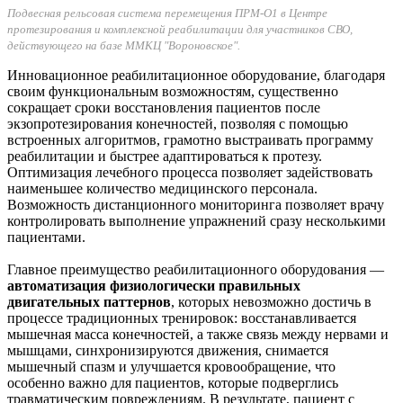
Подвесная рельсовая система перемещения ПРМ-О1 в Центре
протезирования и комплексной реабилитации для участников СВО,
действующего на базе ММКЦ "Вороновское".
Инновационное реабилитационное оборудование, благодаря
своим функциональным возможностям, существенно
сокращает сроки восстановления пациентов после
экзопротезирования конечностей, позволяя с помощью
встроенных алгоритмов, грамотно выстраивать программу
реабилитации и быстрее адаптироваться к протезу.
Оптимизация лечебного процесса позволяет задействовать
наименьшее количество медицинского персонала.
Возможность дистанционного мониторинга позволяет врачу
контролировать выполнение упражнений сразу несколькими
пациентами.
Главное преимущество реабилитационного оборудования —
автоматизация физиологически правильных
двигательных паттернов
, которых невозможно достичь в
процессе традиционных тренировок: восстанавливается
мышечная масса конечностей, а также связь между нервами и
мышцами, синхронизируются движения, снимается
мышечный спазм и улучшается кровообращение, что
особенно важно для пациентов, которые подверглись
травматическим повреждениям. В результате, пациент с