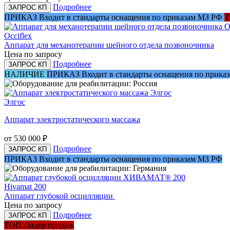
Подробнее
ЗАПРОС КП
ПРИКАЗ
Входит в стандарты оснащения по приказам МЗ РФ
Occiflex
Аппарат для механотерапии шейного отдела позвоночника
Цена по запросу
Подробнее
ЗАПРОС КП
НАЛИЧИЕ
ПРИКАЗ
Входит в стандарты оснащения по прика
Элгос
Аппарат электростатического массажа
от 530 000
₽
Подробнее
ЗАПРОС КП
ПРИКАЗ
Входит в стандарты оснащения по приказам МЗ РФ
Hivamat 200
Аппарат глубокой осцилляции
Цена по запросу
Подробнее
ЗАПРОС КП
ТОП
Лидер продаж