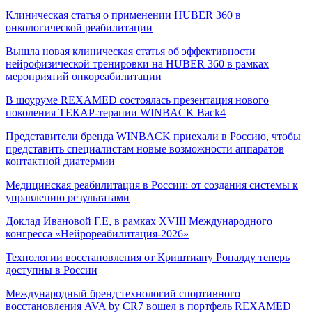
Клиническая статья о применении HUBER 360 в
онкологической реабилитации
Вышла новая клиническая статья об эффективности
нейрофизической тренировки на HUBER 360 в рамках
мероприятий онкореабилитации
В шоуруме REXAMED состоялась презентация нового
поколения ТЕКАР-терапии WINBACK Back4
Представители бренда WINBACK приехали в Россию, чтобы
представить специалистам новые возможности аппаратов
контактной диатермии
Медицинская реабилитация в России: от создания системы к
управлению результатами
Доклад Ивановой Г.Е, в рамках XVIII Международного
конгресса «Нейрореабилитация-2026»
Технологии восстановления от Криштиану Роналду теперь
доступны в России
Международный бренд технологий спортивного
восстановления AVA by CR7 вошел в портфель REXAMED