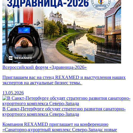
Всероссийский форум «Здравница-2026»
Приглашаем вас на стенд REXAMED и выступления наших
экспертов на актуальные бизнес темы.
13.05.2026
В Санкт-Петербурге обсудят стратегию развития санаторно-
курортного комплекса Северо-Запада
Компания REXAMED приглашает на конференцию
«Санаторно-курортный комплекс Северо-Запада: новые