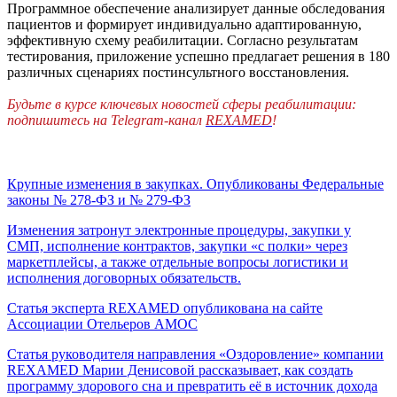
Программное обеспечение анализирует данные обследования
пациентов и формирует индивидуально адаптированную,
эффективную схему реабилитации. Согласно результатам
тестирования, приложение успешно предлагает решения в 180
различных сценариях постинсультного восстановления.
Будьте в курсе ключевых новостей сферы реабилитации:
подпишитесь на Telegram-канал
REXAMED
!
Крупные изменения в закупках. Опубликованы Федеральные
законы № 278-ФЗ и № 279-ФЗ
Изменения затронут электронные процедуры, закупки у
СМП, исполнение контрактов, закупки «с полки» через
маркетплейсы, а также отдельные вопросы логистики и
исполнения договорных обязательств.
Статья эксперта REXAMED опубликована на сайте
Ассоциации Отельеров АМОС
Cтатья руководителя направления «Оздоровление» компании
REXAMED Марии Денисовой рассказывает, как создать
программу здорового сна и превратить её в источник дохода