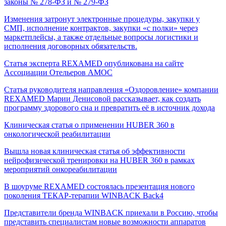
законы № 278-ФЗ и № 279-ФЗ
Изменения затронут электронные процедуры, закупки у
СМП, исполнение контрактов, закупки «с полки» через
маркетплейсы, а также отдельные вопросы логистики и
исполнения договорных обязательств.
Статья эксперта REXAMED опубликована на сайте
Ассоциации Отельеров АМОС
Cтатья руководителя направления «Оздоровление» компании
REXAMED Марии Денисовой рассказывает, как создать
программу здорового сна и превратить её в источник дохода
Клиническая статья о применении HUBER 360 в
онкологической реабилитации
Вышла новая клиническая статья об эффективности
нейрофизической тренировки на HUBER 360 в рамках
мероприятий онкореабилитации
В шоуруме REXAMED состоялась презентация нового
поколения ТЕКАР-терапии WINBACK Back4
Представители бренда WINBACK приехали в Россию, чтобы
представить специалистам новые возможности аппаратов