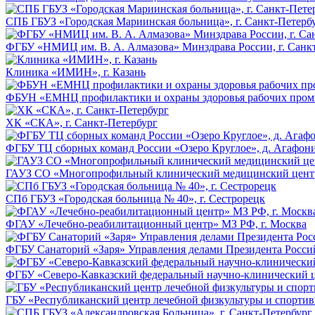
СПБ ГБУЗ «Городская Мариинская больница», г. Санкт-Петерб
ФГБУ «НМИЦ им. В. А. Алмазова» Минздрава России, г. Санк
Клиника «ИМИН», г. Казань
ФБУН «ЕМНЦ профилактики и охраны здоровья рабочих промп
ХК «СКА», г. Санкт-Петербург
ФГБУ ТЦ сборных команд России «Озеро Круглое», д. Агафон
ГАУЗ СО «Многопрофильный клинический медицинский центр 
СПб ГБУЗ «Городская больница № 40», г. Сестрорецк
ФГАУ «Лечебно-реабилитационный центр» МЗ РФ, г. Москва
ФГБУ Санаторий «Заря» Управления делами Президента Россий
ФГБУ «Северо-Кавказский федеральный научно-клинический ц
ГБУ «Республиканский центр лечебной физкультуры и спортив