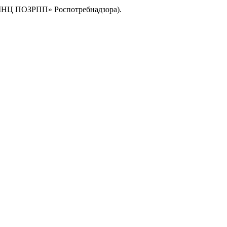
ЕМНЦ ПОЗРПП» Роспотребнадзора).