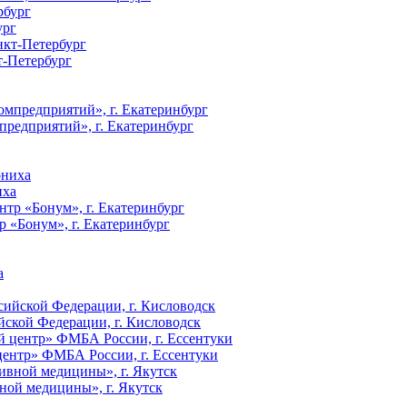
ург
т-Петербург
редприятий», г. Екатеринбург
иха
«Бонум», г. Екатеринбург
ской Федерации, г. Кисловодск
ентр» ФМБА России, г. Ессентуки
ной медицины», г. Якутск