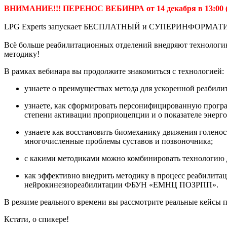
ВНИМАНИЕ!!! ПЕРЕНОС ВЕБИНРА от 14 декабря в 13:00 (Мс
LPG Experts запускает БЕСПЛАТНЫЙ и СУПЕРИНФОРМАТИВНЫЙ
Всё больше реабилитационных отделений внедряют технологию
методику!
В рамках вебинара вы продолжите знакомиться с технологией:
узнаете о преимуществах метода для ускоренной реабили
узнаете, как сформировать персонифицированную прогр
степени активации проприоцепции и о показателе энерго
узнаете как восстановить биомеханику движения голенос
многочисленные проблемы суставов и позвоночника;
с какими методиками можно комбинировать технологию д
как эффективно внедрить методику в процесс реабилита
нейрокинезиореабилитации ФБУН «ЕМНЦ ПОЗРПП».
В режиме реального времени вы рассмотрите реальные кейсы 
Кстати, о спикере!