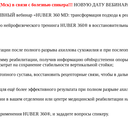
к) в связи с болезнью спикера!!!
НОВУЮ ДАТУ ВЕБИНАРА
 вебинар «HUBER 360 MD: трансформация подхода к реабил
 нейрофизического тренинга HUBER 360® в восстановительные 
тации после полного разрыва ахиллова сухожилия и при послеоп
амму реабилитации, получив информацию о#nbsp;степени опоры
затрат на сохранение стабильности вертикальной стойки;
топного сустава, восстановить рецепторные связи, чтобы в даль
ля ещё более эффективного результата при полном разрыве ахи
ции в вашем отделении или центре медицинской реабилитации н
применения HUBER 360®, и зададите вопросы спикеру.