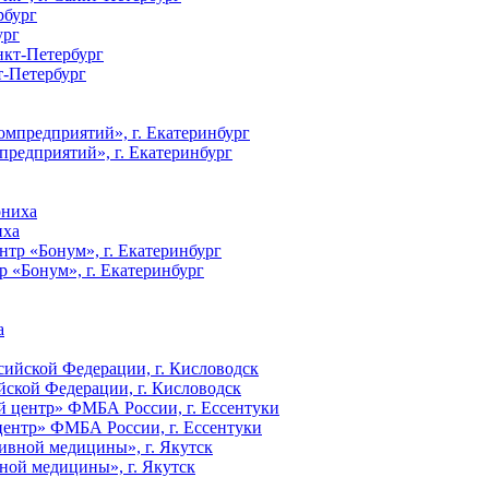
ург
т-Петербург
редприятий», г. Екатеринбург
иха
«Бонум», г. Екатеринбург
ской Федерации, г. Кисловодск
ентр» ФМБА России, г. Ессентуки
ной медицины», г. Якутск