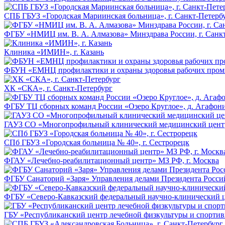
СПБ ГБУЗ «Городская Мариинская больница», г. Санкт-Петерб
ФГБУ «НМИЦ им. В. А. Алмазова» Минздрава России, г. Санк
Клиника «ИМИН», г. Казань
ФБУН «ЕМНЦ профилактики и охраны здоровья рабочих промп
ХК «СКА», г. Санкт-Петербург
ФГБУ ТЦ сборных команд России «Озеро Круглое», д. Агафон
ГАУЗ СО «Многопрофильный клинический медицинский центр 
СПб ГБУЗ «Городская больница № 40», г. Сестрорецк
ФГАУ «Лечебно-реабилитационный центр» МЗ РФ, г. Москва
ФГБУ Санаторий «Заря» Управления делами Президента Россий
ФГБУ «Северо-Кавказский федеральный научно-клинический ц
ГБУ «Республиканский центр лечебной физкультуры и спортив