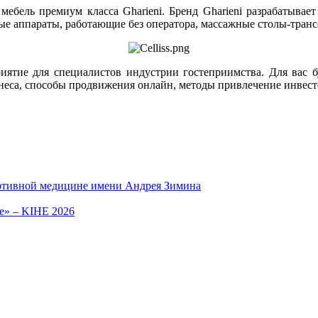
ебель премиум класса Gharieni. Бренд Gharieni разрабатывае
ые аппараты, работающие без оператора, массажные столы-тра
ятие для специалистов индустрии гостеприимства. Для вас бу
знеса, способы продвижения онлайн, методы привлечение инвест
ортивной медицине имени Андрея Зимина
е» – KIHE 2026