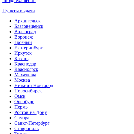
info@rexamed.ru
Пункты выдачи
Архангельск
Благовещенск
Волгоград
Воронеж
Грозный
Екатеринбург
Иркутск
Казань
Краснодар
Красноярск
Махачкала
Москва
Нижний Новгород
Новосибирск
Омск
Оренбург
Пермь
Ростов-на-Дону
Самара
Санкт-Петербург
Ставрополь
Томск