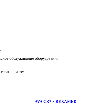
исное обслуживание оборудования.
е с аппаратом.
AVA CR7 × REXAMED