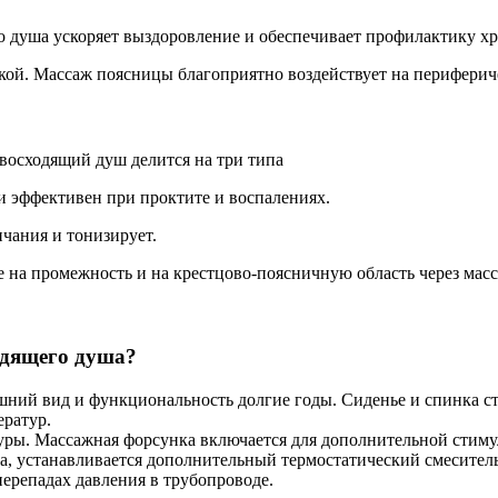
о душа ускоряет выздоровление и обеспечивает профилактику х
ой. Массаж поясницы благоприятно воздействует на периферич
 восходящий душ делится на три типа
 и эффективен при проктите и воспалениях.
чания и тонизирует.
 на промежность и на крестцово-поясничную область через мас
одящего душа?
ешний вид и функциональность долгие годы. Сиденье и спинка с
ератур.
уры. Массажная форсунка включается для дополнительной стим
а, устанавливается дополнительный термостатический смесител
перепадах давления в трубопроводе.