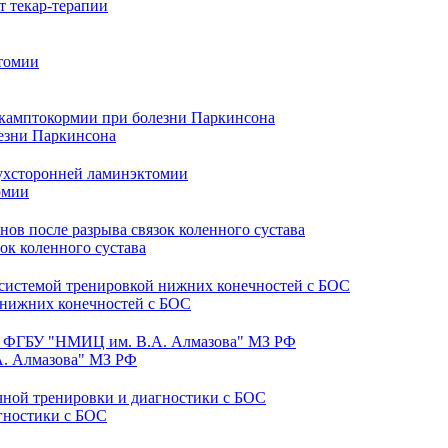
лезни Паркинсона
омии
к коленного сустава
 нижних конечностей с БОС
А. Алмазова" МЗ РФ
гностики с БОС