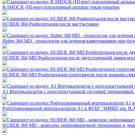
R-SHOCK (HI-tens) портативный аппарат текар-терапии
HUBER 360 Реабилитация после мастэктомии
Huber 360 MD - технология для лечения камптокормии при бо
HUBER 360 MD Реабилитация после двухсторонней ламинэкт
HUBER 360 MD Реабилитация спортсменов после разрыва связо
А1 Вертикализатор с интеллектуальной системой тренировкой
Роботизированный вертикализатор А1 в ФГБУ "НМИЦ им. В.
HUBER 360 MD - комплекс нейромышечной тренировки и диа