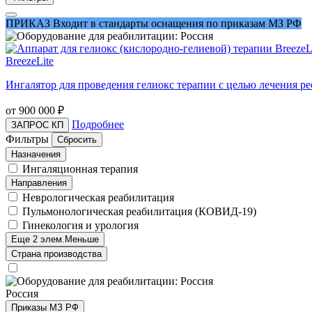
ПРИКАЗ
Входит в стандарты оснащения по приказам МЗ РФ
BreezeLite
Ингалятор для проведения гелиокс терапии с целью лечения р
от 900 000
₽
Подробнее
ЗАПРОС КП
Фильтры
Сбросить
Назначения
Ингаляционная терапия
Направления
Неврологическая реабилитация
Пульмонологическая реабилитация (КОВИД-19)
Гинекология и урология
Еще 2 элем.
Меньше
Страна производства
Россия
Приказы МЗ РФ