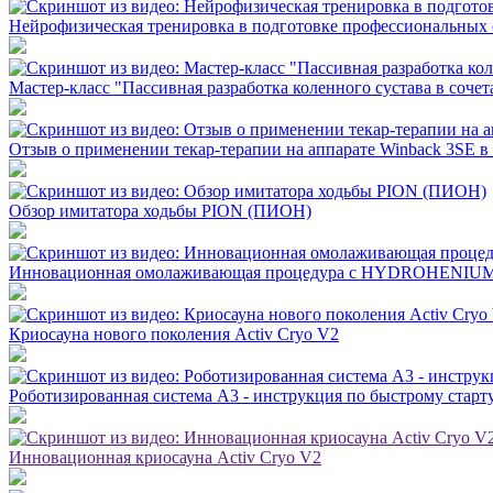
Нейрофизическая тренировка в подготовке профессиональных 
Мастер-класс "Пассивная разработка коленного сустава в соче
Отзыв о применении текар-терапии на аппарате Winback 3SE в
Обзор имитатора ходьбы PION (ПИОН)
Инновационная омолаживающая процедура c HYDROHENIU
Криосауна нового поколения Activ Cryo V2
Роботизированная система А3 - инструкция по быстрому старт
Инновационная криосауна Activ Cryo V2