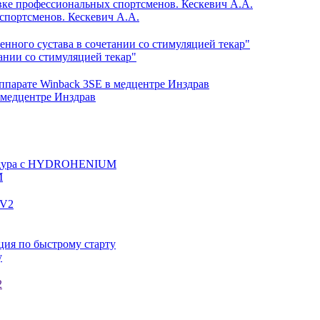
спортсменов. Кескевич А.А.
тании со стимуляцией текар"
 медцентре Инздрав
M
у