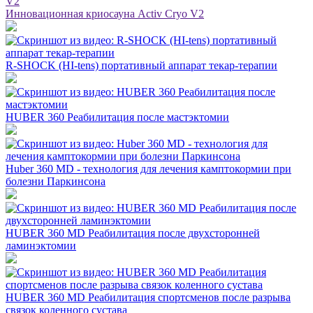
Инновационная криосауна Activ Cryo V2
R-SHOCK (HI-tens) портативный аппарат текар-терапии
HUBER 360 Реабилитация после мастэктомии
Huber 360 MD - технология для лечения камптокормии при
болезни Паркинсона
HUBER 360 MD Реабилитация после двухсторонней
ламинэктомии
HUBER 360 MD Реабилитация спортсменов после разрыва
связок коленного сустава