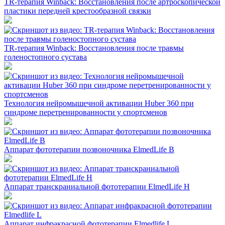
TR-терапия Winback: Восстановления после артроскопической
пластики передней крестообразной связки
TR-терапия Winback: Восстановления после травмы
голеностопного сустава
Технология нейромышечной активации Huber 360 при
синдроме перетренированности у спортсменов
Аппарат фототерапии позвоночника ElmedLife B
Аппарат транскраниальной фототерапии ElmedLife H
Аппарат инфракрасной фототерапии Elmedlife L