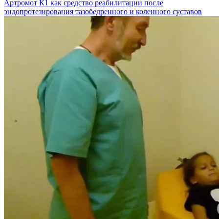
Артромот К1 как средство реабилитации после
эндопротезирования тазобедренного и коленного суставов