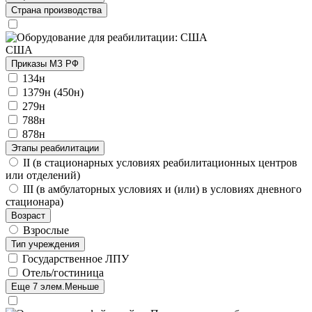
Страна производства
США
Приказы МЗ РФ
134н
1379н (450н)
279н
788н
878н
Этапы реабилитации
II (в стационарных условиях реабилитационных центров
или отделений)
III (в амбулаторных условиях и (или) в условиях дневного
стационара)
Возраст
Взрослые
Тип учреждения
Государственное ЛПУ
Отель/гостиница
Еще 7 элем.
Меньше